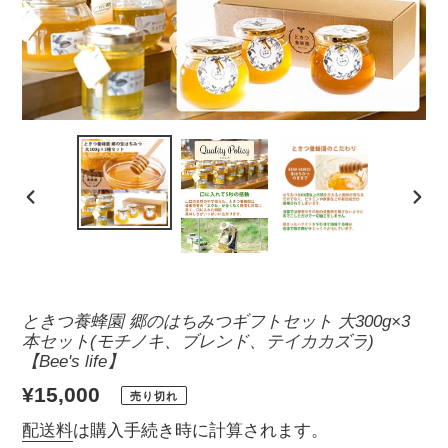
前
次
の
の
ス
ス
ラ
ラ
イ
イ
ときつ養蜂園 郷のはちみつギフトセット 大300g×3
ド
ド
本セット(モチノキ、ブレンド、テイカカズラ)
【Bee's life】
通
¥15,000
売り切れ
常
配送料
は購入手続き時に計算されます。