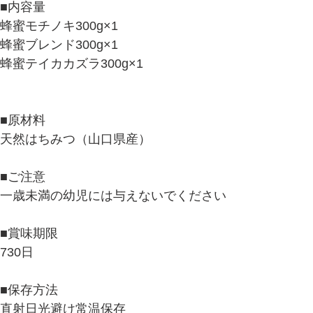
■内容量
蜂蜜モチノキ300g×1
蜂蜜ブレンド300g×1
蜂蜜テイカカズラ300g×1
■原材料
天然はちみつ（山口県産）
■ご注意
一歳未満の幼児には与えないでください
■賞味期限
730日
■保存方法
直射日光避け常温保存