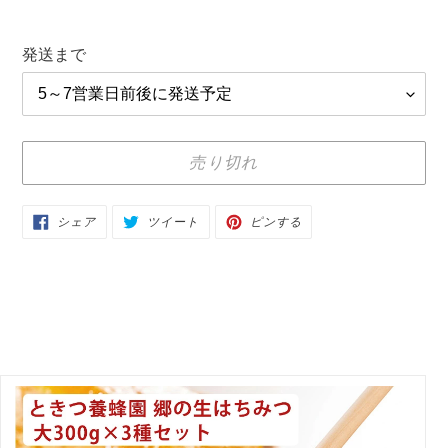
価
格
発送まで
売り切れ
カ
FACEBOOK
TWITTER
PINTEREST
シェア
ツイート
ピンする
で
に
で
ー
シ
投
ピ
ェ
稿
ン
ト
ア
す
す
す
る
る
に
る
商
品
を
追
加
す