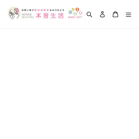
コ
ン
検索
ログイン
カート
テ
ン
ツ
に
ス
キ
ッ
プ
す
る