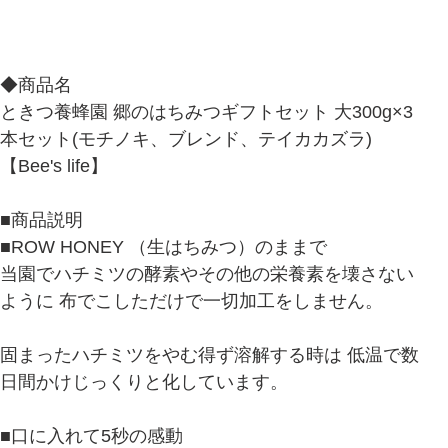
◆商品名
ときつ養蜂園 郷のはちみつギフトセット 大300g×3
本セット(モチノキ、ブレンド、テイカカズラ)
【Bee's life】
■商品説明
■ROW HONEY （生はちみつ）のままで
当園でハチミツの酵素やその他の栄養素を壊さない
ように 布でこしただけで一切加工をしません。
固まったハチミツをやむ得ず溶解する時は 低温で数
日間かけじっくりと化しています。
■口に入れて5秒の感動