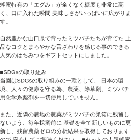
蜂蜜特有の「エグみ」が全くなく糖度も非常に高
く、口に入れた瞬間 美味しさがいっぱいに広がりま
す。
自然豊かな山口県で育ったミツバチたちが育てた 上
品なコクとまろやかな舌ざわりを感じる事のできる
人気のはちみつをギフトセットにしました。
■SDGsの取り組み
当園はSDGsの取り組みの一環として、 日本の環
境、人々の健康を守る為、農薬、除草剤、ミツバチ
用化学系薬剤を一切使用していません。
また、近隣の農地の農薬がミツバチの巣箱に残留し
ないよう、毎年採蜜前に 基礎を全て新しいものに更
新し、残留農薬ゼロの分析結果を取得しております
ので 安心してご賞味ください。 ■セットの人気蜂蜜