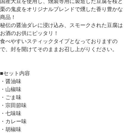
国産大豆を使用し、燻製専用に製造した豆腐を桜と
栗の鬼皮をオリジナルブレンドで燻した香り豊かな
商品！
秘伝の醤油ダレに浸け込み、スモークされた豆腐は
お酒のお供にピッタリ！
食べやすいスティックタイプとなっておりますの
で、封を開けてそのままお召し上がりください。
■セット内容
・醤油味
・山椒味
・ごま味
・宗田節味
・七味味
・カレー味
・胡椒味