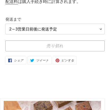
常
配送料
は購入手続き時に計算されます。
価
格
発送まで
売り切れ
カ
FACEBOOK
TWITTER
PINTEREST
シェア
ツイート
ピンする
で
に
で
ー
シ
投
ピ
ェ
稿
ン
ト
ア
す
す
す
る
る
に
る
商
品
を
追
加