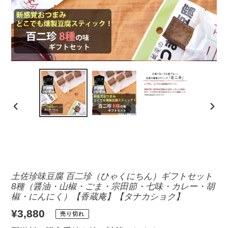
前
次
の
の
ス
ス
ラ
ラ
イ
イ
土佐珍味豆腐 百二珍（ひゃくにちん）ギフトセット
ド
ド
8種（醤油・山椒・ごま・宗田節・七味・カレー・胡
椒・にんにく）【香蔵庵】【タナカショク】
通
¥3,880
売り切れ