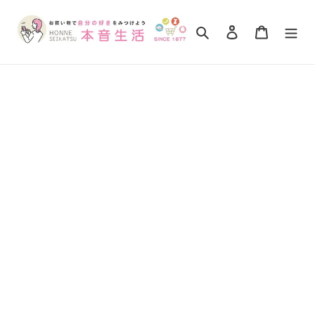
コ
ン
検索
ログイン
カート
テ
ン
ツ
に
ス
キ
ッ
プ
す
る