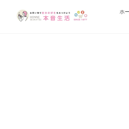
コ
ン
ホ
テ
ン
ツ
に
ス
キ
ッ
プ
す
る