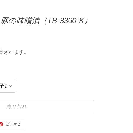
の味噌漬（TB-3360-K）
算されます。
売り切れ
TTER
PINTEREST
ピンする
で
ピ