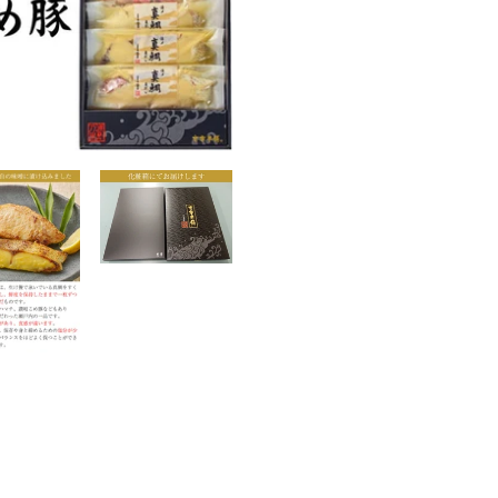
ェ
稿
ア
す
ト
す
る
る
に
商
品
を
追
加
す
る