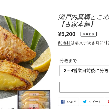
瀬戸内真鯛とこめ豚
【古家本舗】
通
¥5,200
売り切れ
常
配送料
は購入手続き時に計
価
格
発送まで
カ
FACEBOOK
TWI
シェア
ツイート
で
に
ー
シ
投