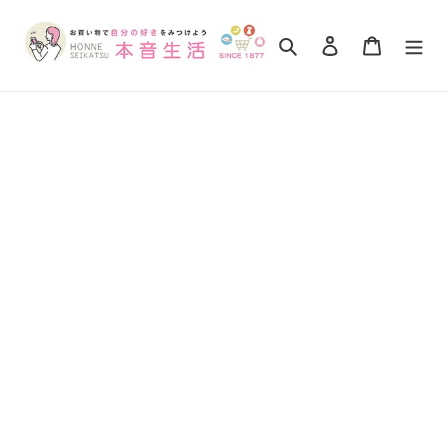
コ
ン
検索
ログイン
カート
テ
ン
ツ
に
ス
キ
ッ
プ
す
る