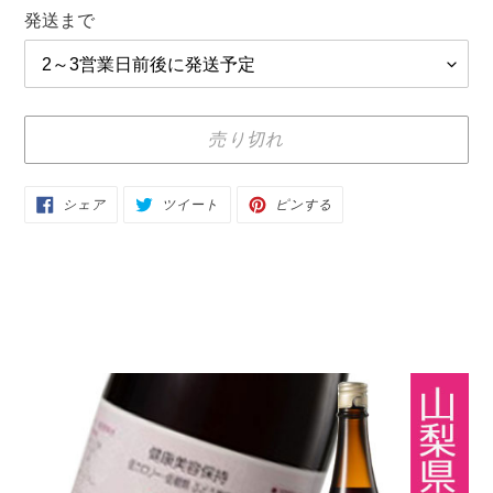
格
発送まで
売り切れ
カ
FACEBOOK
TWITTER
PINTEREST
シェア
ツイート
ピンする
で
に
で
ー
シ
投
ピ
ェ
稿
ン
ト
ア
す
す
す
る
る
に
る
商
品
を
追
加
す
る