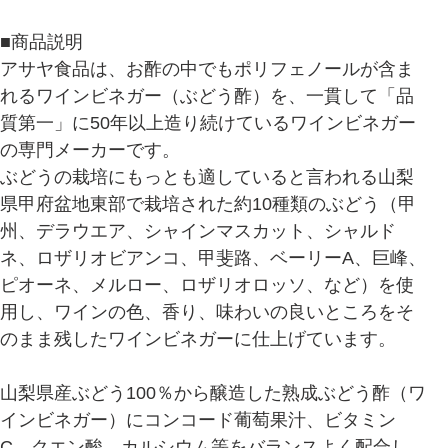
■商品説明
アサヤ食品は、お酢の中でもポリフェノールが含ま
れるワインビネガー（ぶどう酢）を、一貫して「品
質第一」に50年以上造り続けているワインビネガー
の専門メーカーです。
ぶどうの栽培にもっとも適していると言われる山梨
県甲府盆地東部で栽培された約10種類のぶどう（甲
州、デラウエア、シャインマスカット、シャルド
ネ、ロザリオビアンコ、甲斐路、ベーリーA、巨峰、
ピオーネ、メルロー、ロザリオロッソ、など）を使
用し、ワインの色、香り、味わいの良いところをそ
のまま残したワインビネガーに仕上げています。
山梨県産ぶどう100％から醸造した熟成ぶどう酢（ワ
インビネガー）にコンコード葡萄果汁、ビタミン
C、クエン酸、カルシウム等をバランスよく配合し