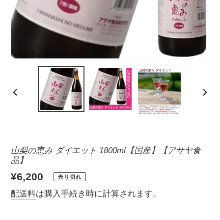
前
次
の
の
ス
ス
ラ
ラ
山梨の恵み ダイエット 1800ml【国産】【アサヤ食
イ
イ
品】
ド
ド
通
¥6,200
売り切れ
常
配送料
は購入手続き時に計算されます。
価