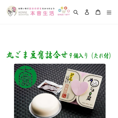
コ
ン
検索
ログイン
カート
テ
ン
ツ
に
ス
キ
ッ
プ
す
る