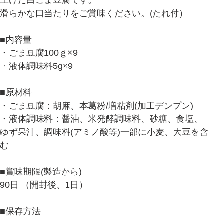
滑らかな口当たりをご賞味ください。(たれ付）
■内容量
・ごま豆腐100ｇ×9
・液体調味料5g×9
■原材料
・ごま豆腐：胡麻、本葛粉/増粘剤(加工デンプン)
・液体調味料：醤油、米発酵調味料、砂糖、食塩、
ゆず果汁、調味料(アミノ酸等)一部に小麦、大豆を含
む
■賞味期限(製造から)
90日 （開封後、1日）
■保存方法