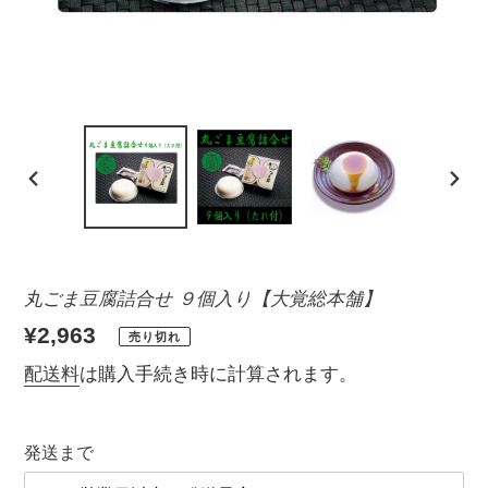
前
次
の
の
ス
ス
ラ
ラ
丸ごま豆腐詰合せ ９個入り【大覚総本舗】
イ
イ
通
¥2,963
ド
ド
売り切れ
常
配送料
は購入手続き時に計算されます。
価
格
発送まで