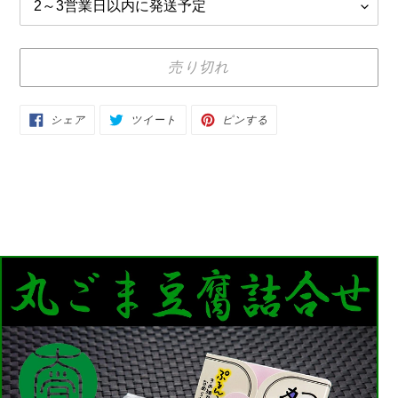
売り切れ
カ
FACEBOOK
TWITTER
PINTEREST
シェア
ツイート
ピンする
で
に
で
ー
シ
投
ピ
ェ
稿
ン
ト
ア
す
す
す
る
る
に
る
商
品
を
追
加
す
る